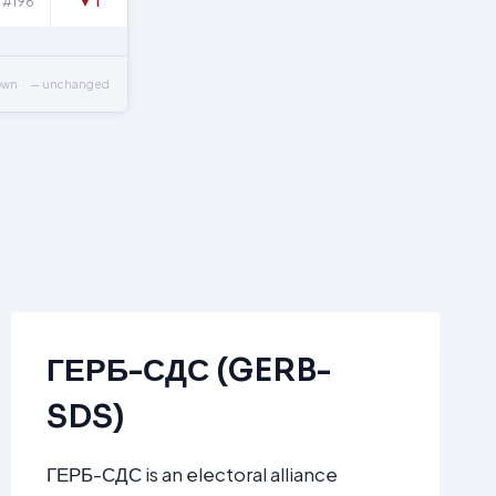
#196
▼ 1
own · — unchanged
ГЕРБ-СДС (GERB-
SDS)
ГЕРБ-СДС is an electoral alliance