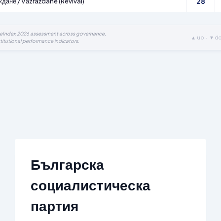
28
дане / Vǎzraždane (Revival)
ueIndex 2026 assessment across governance,
▲ up · ▼ d
titutional performance indicators.
Българска
социалистическа
партия