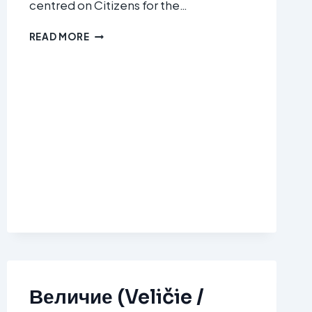
centred on Citizens for the…
ГЕРБ-
READ MORE
СДС
(GERB-
SDS)
Величие (Veličie /