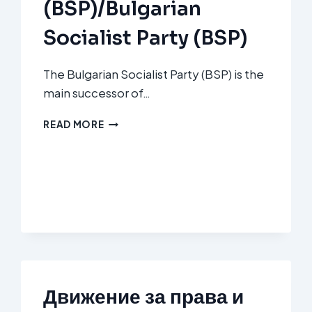
(BSP)/Bulgarian
Socialist Party (BSP)
The Bulgarian Socialist Party (BSP) is the
main successor of…
БЪЛГАРСКА
READ MORE
СОЦИАЛИСТИЧЕСКА
ПАРТИЯ
(BSP)/BULGARIAN
SOCIALIST
PARTY
(BSP)
Движение за права и