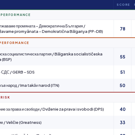
SCORE
H PERFORMANCE
жаваме промяната – Демократична България /
78
žavame promyānata – Demokratična Bǎlgariya (PP-DB)
 PERFORMANCE
ска социалистическа партия / Bǎlgarska socialističeska
55
a (BSP)
51
 СДС / GERB – SDS
50
къв народ / Ima takǎv narod (ITN)
 RISK
40
ие за права и свободи / Dviženie za prava i svobodi (DPS)
33
е / Veličie (Greatness)