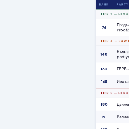
RANK
PARTY
TIER 2 — HIG
Продъл
76
Prodǎl
TIER 4 — LOW
Българ
148
partiy
160
ГЕРБ –
165
Има та
TIER 5 — HIGH
180
Движен
191
Величи