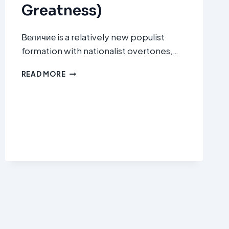
Greatness)
Величие is a relatively new populist
formation with nationalist overtones,…
ВЕЛИЧИЕ
READ MORE
(VELIČIE
/
GREATNESS)