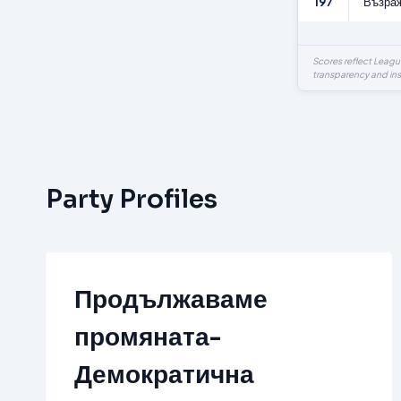
197
Възраж
Scores reflect Leag
transparency and ins
Party Profiles
Продължаваме
промяната-
Демократична