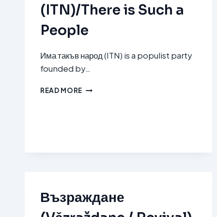
CHANGE-
(ITN)/There is Such a
DEMOCRATIC
BULGARIA
People
(PP-
DB)
Има такъв народ (ITN) is a populist party
founded by…
ИМА
READ MORE
ТАКЪВ
НАРОД
(ITN)/THERE
IS
SUCH
A
PEOPLE
Възраждане