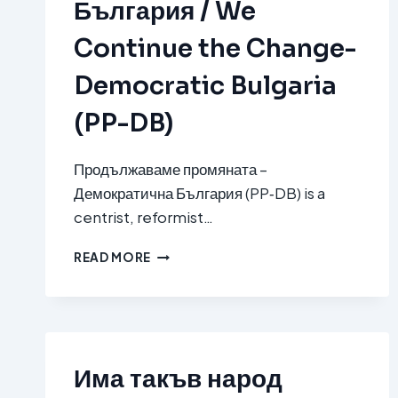
България / We
Continue the Change-
Democratic Bulgaria
(PP-DB)
Продължаваме промяната –
Демократична България (PP‑DB) is a
centrist, reformist…
ПРОДЪЛЖАВАМЕ
READ MORE
ПРОМЯНАТА-
ДЕМОКРАТИЧНА
БЪЛГАРИЯ
/
WE
CONTINUE
Има такъв народ
THE