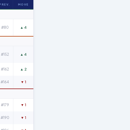
PREV.
MOVE
#80
▲ 4
#152
▲ 4
#162
▲ 2
#164
▼ 1
#179
▼ 1
#190
▼ 1