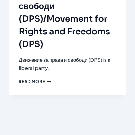
свободи
(DPS)/Movement for
Rights and Freedoms
(DPS)
Движение за права и свободи (DPS) is a
liberal party…
ДВИЖЕНИЕ
READ MORE
ЗА
ПРАВА
И
СВОБОДИ
(DPS)/MOVEMENT
FOR
RIGHTS
AND