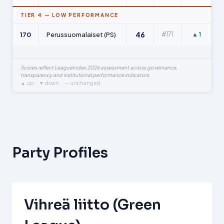
TIER 4 — LOW PERFORMANCE
46
170
Perussuomalaiset (PS)
#171
▲ 1
Scores reflect LeagueIndex 2026 assessment across governance,
transparency and institutional performance indicators.
▲ up · ▼ down · — unchanged
Party Profiles
Vihreä liitto (Green