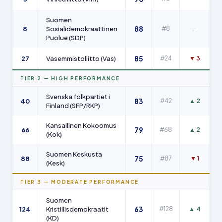
Suomen
88
8
Sosialidemokraattinen
#8
—
Puolue (SDP)
85
27
Vasemmistoliitto (Vas)
#24
▼ 3
TIER 2 — HIGH PERFORMANCE
Svenska folkpartiet i
83
40
#42
▲ 2
Finland (SFP/RKP)
Kansallinen Kokoomus
79
66
#68
▲ 2
(Kok)
Suomen Keskusta
75
88
#87
▼ 1
(Kesk)
TIER 3 — MODERATE PERFORMANCE
Suomen
63
124
Kristillisdemokraatit
#128
▲ 4
(KD)