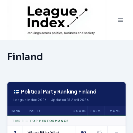
Skip
to
content
Finland
Political Party Ranking Finland
League Index 2026 · Updated 15 April 2026
RANK
PARTY
SCORE
PREV.
MOVE
TIER 1 — TOP PERFORMANCE
90
3
Vihreä liitto (Vihr)
#3
—