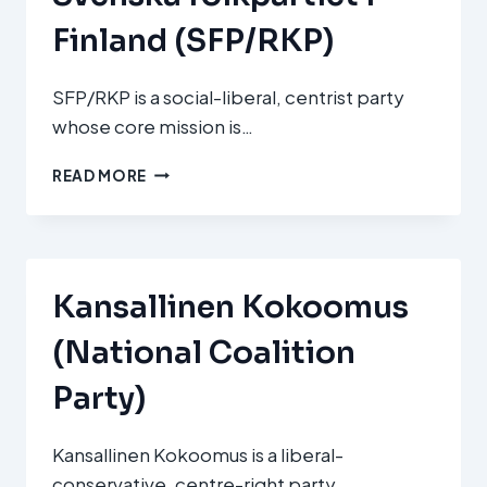
Finland (SFP/RKP)
SFP/RKP is a social-liberal, centrist party
whose core mission is…
SVENSKA
READ MORE
FOLKPARTIET
I
FINLAND
(SFP/RKP)
Kansallinen Kokoomus
(National Coalition
Party)
Kansallinen Kokoomus is a liberal-
conservative, centre-right party