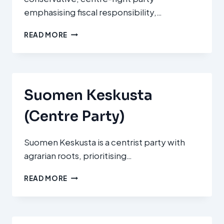
emphasising fiscal responsibility,…
KANSALLINEN
READ MORE
KOKOOMUS
(NATIONAL
COALITION
PARTY)
Suomen Keskusta
(Centre Party)
Suomen Keskusta is a centrist party with
agrarian roots, prioritising…
SUOMEN
READ MORE
KESKUSTA
(CENTRE
PARTY)