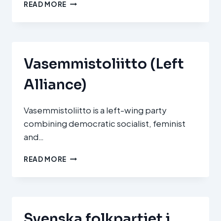
SUOMEN
READ MORE
SOSIALIDEMOKRAATTINEN
PUOLUE
(SDP)
Vasemmistoliitto (Left
Alliance)
Vasemmistoliitto is a left-wing party
combining democratic socialist, feminist
and…
VASEMMISTOLIITTO
READ MORE
(LEFT
ALLIANCE)
Svenska folkpartiet i