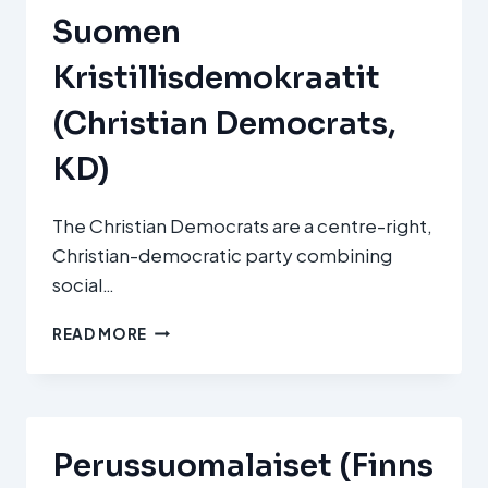
Suomen
Kristillisdemokraatit
(Christian Democrats,
KD)
The Christian Democrats are a centre-right,
Christian-democratic party combining
social…
SUOMEN
READ MORE
KRISTILLISDEMOKRAATIT
(CHRISTIAN
DEMOCRATS,
KD)
Perussuomalaiset (Finns