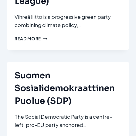
League)
Vihreä liitto is a progressive green party
combining climate policy,…
VIHREÄ
READ MORE
LIITTO
(GREEN
LEAGUE)
Suomen
Sosialidemokraattinen
Puolue (SDP)
The Social Democratic Party is a centre-
left, pro-EU party anchored…